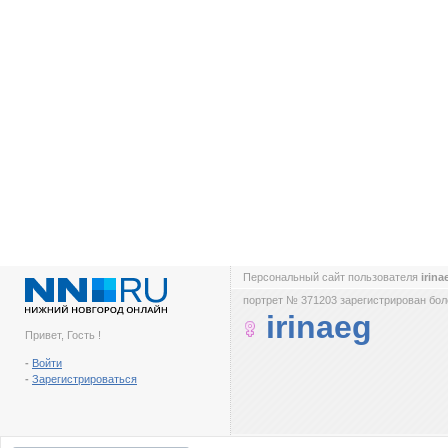
Персональный сайт пользователя
irin
портрет № 371203 зарегистрирован боле
irinaeg
Привет, Гость !
-
Войти
-
Зарегистрироваться