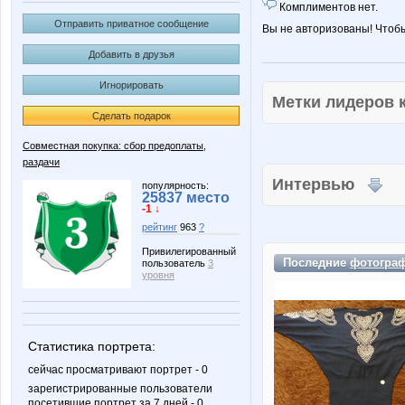
Комплиментов нет.
Отправить приватное сообщение
Вы не авторизованы! Чтоб
Добавить в друзья
Игнорировать
Метки лидеров
Сделать подарок
Совместная покупка: сбор предоплаты,
раздачи
Интервью
популярность:
25837 место
-1 ↓
рейтинг
963
?
Привилегированный
Последние
фотогра
пользователь
3
уровня
Статистика портрета:
сейчас просматривают портрет - 0
зарегистрированные пользователи
посетившие портрет за 7 дней - 0